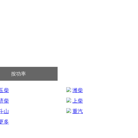
按功率
玉柴
潍柴
济柴
上柴
斗山
重汽
更多