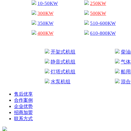
10-50KW
250KW
300KW
500KW
350KW
510-600KW
400KW
610-800KW
开架式机组
柴油
静音式机组
气体
灯塔式机组
船用
水泵机组
混合
售后优享
合作案例
企业优势
招商加盟
联系方式