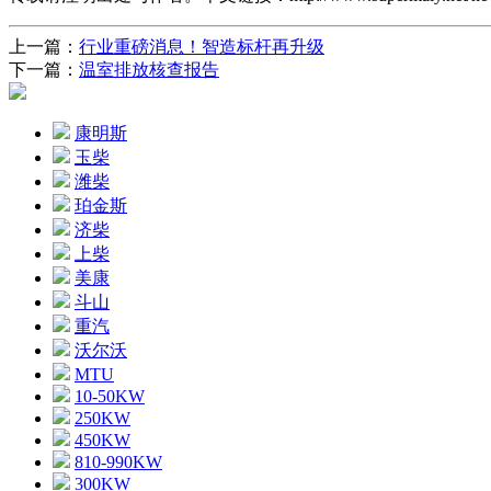
上一篇：
行业重磅消息！智造标杆再升级
下一篇：
温室排放核查报告
康明斯
玉柴
潍柴
珀金斯
济柴
上柴
美康
斗山
重汽
沃尔沃
MTU
10-50KW
250KW
450KW
810-990KW
300KW